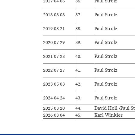
2017 04 06
36.
Paul Strolz
2018 03 08
37.
Paul Strolz
2019 03 21
38.
Paul Strolz
2020 07 29
39.
Paul Strolz
2021 07 28
40.
Paul Strolz
2022 07 27
41.
Paul Strolz
2023 05 03
42.
Paul Strolz
2024 04 24
43.
Paul Strolz
2025 03 20
44.
David Holl /Paul St
2026 03 04
45.
Karl Winkler