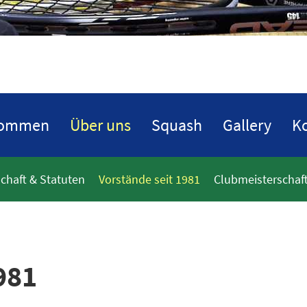
kommen
Über uns
Squash
Gallery
Ko
schaft & Statuten
Vorstände seit 1981
Clubmeisterschaft
981